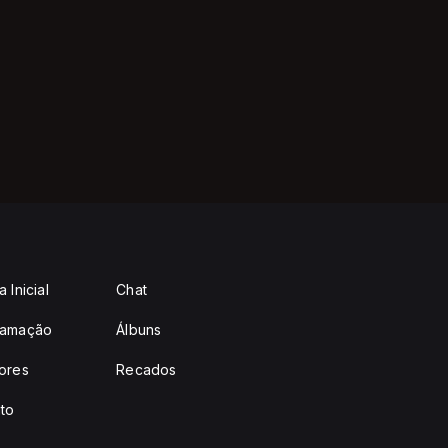
 Inicial
Chat
ramação
Álbuns
ores
Recados
to