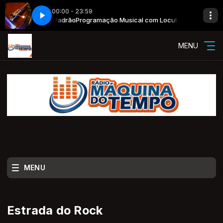
00:00 - 23:59
al com Locutor Padrão
es here
Now Playing info goes here
Programação Musical com Locutor Padrão
MENU
MENU
Estrada do Rock