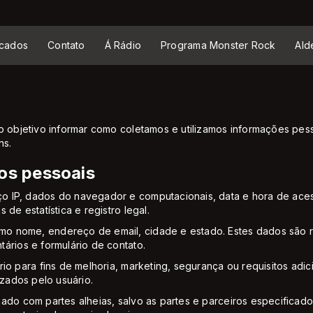
cados
Contato
Á Rádio
Programa Monster Rock
Ald
o objetivo informar como coletamos e utilizamos informações pes
ns.
os pessoais
o IP, dados do navegador e computacionais, data e hora de aces
de estatística e registro legal.
o nome, endereço de email, cidade e estado. Estes dados são re
ários e formulário de contato.
io para fins de melhoria, marketing, segurança ou requisitos adic
izados pelo usuário.
hado com partes alheias, salvo as partes e parceiros especificad