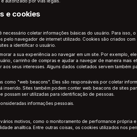
e autorizado por vias legais.
s e cookies
 necessário coletar informações básicas do usuário. Para isso, o 
elo navegador de internet utilizado. Cookies são criados com o 
tes a identificar o usuário.
morar a sua experiência ao navegar em um site. Por exemplo, ele
uário, carrinho de compras e ajudar a navegar de maneira mais e
 aos seus interesses. Alguns dados coletados servem também pa
 como "web beacons". Eles são responsáveis por coletar informa
stá inserido. Sites também podem conter web beacons de sites pa
 possam ser utilizadas para identificação de pessoas.
consideradas informações pessoais.
vários motivos, como o monitoramento de performance própria e m
idade analítica. Entre outras coisas, os cookies utilizados nos pe