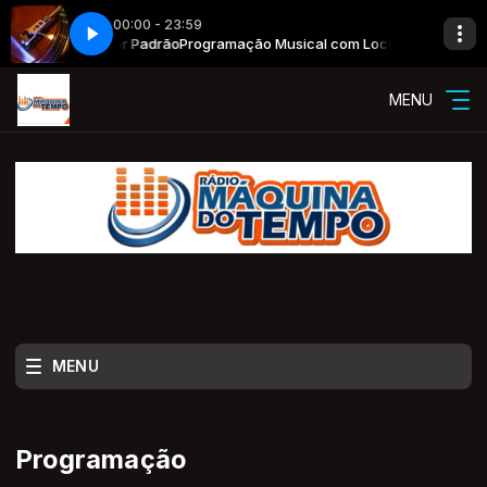
00:00 - 23:59
ical com Locutor Padrão
o goes here
Now Playing info goes here
Programação Musical com Locutor Padrão
MENU
MENU
Programação