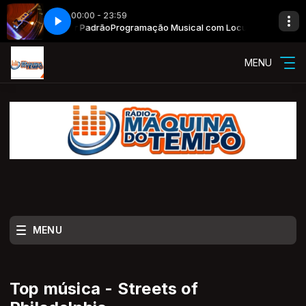
00:00 - 23:59
ical com Locutor Padrão
 goes here
Now Playing info goes here
Programação Musical com Locutor Padrão
MENU
MENU
Top música - Streets of